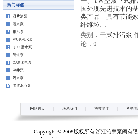
一、YW型液下式排
热门标签
国外现先进技术的
类产品，具有节能
滑片油泵
纤维垃…
潜水泵
排污泵
类别：
干式排污泵
WQK潜水泵
论：
0
QDX潜水泵
管道泵
QJ潜水电泵
深井泵
污水泵
管道离心泵
网站首页
|
联系我们
|
荣誉资质
|
营销网
Copyright © 2008版权所有
浙江沁泉泵阀有限