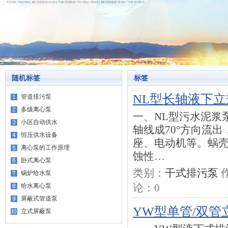
随机标签
标签
NL型长轴液下
管道排污泵
多级离心泵
一、NL型污水泥浆
小区自动供水
轴线成70°方向流
恒压供水设备
座、电动机等。蜗
离心泵的工作原理
蚀性…
卧式离心泵
类别：
干式排污泵
锅炉给水泵
论：
0
给水离心泵
屏蔽式管道泵
YW型单管/双
立式屏蔽泵