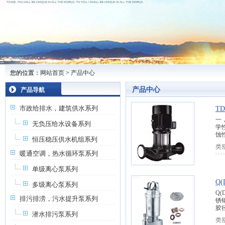
您的位置：
网站首页
>
产品中心
产品中心
产品导航
市政给排水，建筑供水系列
T
一
无负压给水设备系列
学
蚀
恒压稳压供水机组系列
类
暖通空调，热水循环泵系列
单级离心泵系列
Q
多级离心泵系列
Q
排污排涝，污水提升泵系列
锈
胶
潜水排污泵系列
类