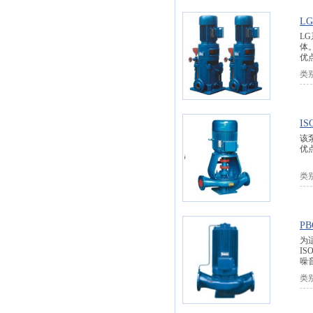
L
L
体
优
类
I
该
优
类
P
为
I
噪
类