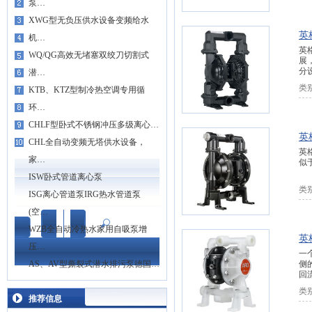
泵…
XWG型无负压供水设备变频给水
英
机…
英
WQ/QG高效无堵塞双绞刀切割式
展
分
潜…
类
KTB、KTZ型制冷热空调专用循
环…
CHLF型卧式不锈钢冲压多级离心…
英
CHL全自动变频无塔供水设备，
英
家…
似
ISW卧式管道离心泵
类
ISG离心管道泵IRG热水管道泵
(空…
WZB全自动冷热水家用自吸泵增
英
压…
一
AS、AV型撕裂式潜水排污泵德国…
侧
回
类
推荐信息