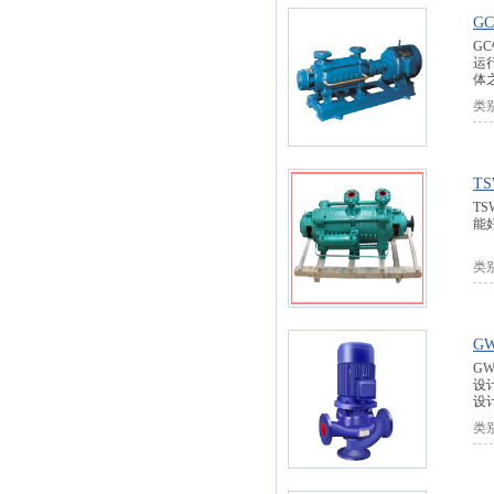
G
G
运
体
类
T
T
能
类
G
G
设
设
类