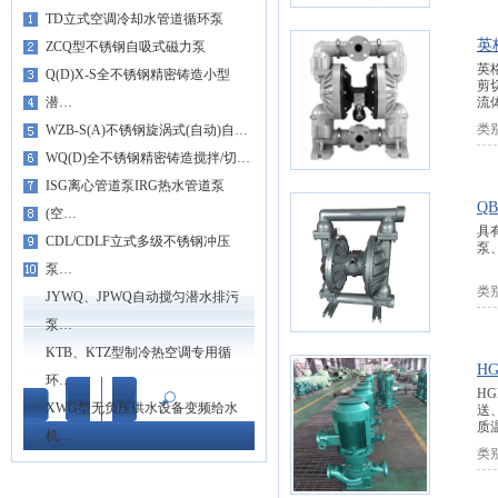
TD立式空调冷却水管道循环泵
英
ZCQ型不锈钢自吸式磁力泵
英
Q(D)X-S全不锈钢精密铸造小型
剪
潜…
流
类
WZB-S(A)不锈钢旋涡式(自动)自…
WQ(D)全不锈钢精密铸造搅拌/切…
ISG离心管道泵IRG热水管道泵
Q
(空…
具
CDL/CDLF立式多级不锈钢冲压
泵
泵…
类
JYWQ、JPWQ自动搅匀潜水排污
泵…
KTB、KTZ型制冷热空调专用循
H
环…
H
XWG型无负压供水设备变频给水
送
质温
机…
类