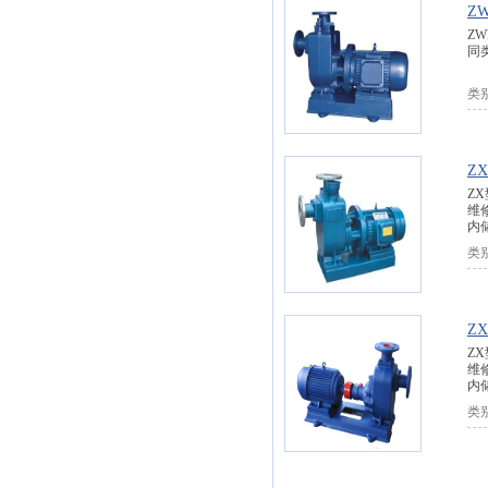
Z
Z
同
类
Z
Z
维
内
类
Z
Z
维
内
类