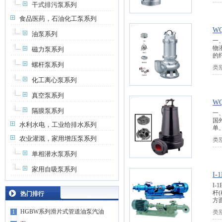
干式排污泵系列
食品医药，石油化工泵系列
W
油泵系列
一
物
磁力泵系列
的
螺杆泵系列
类
化工离心泵系列
真空泵系列
W
隔膜泵系列
一
国
水利水电，工业给排水系列
单
农业灌溉，家用增压泵系列
类
单相潜水泵系列
家用自吸泵系列
I
I
杆
热门排行
方
HGBW系列滑片式管道油泵汽油
类