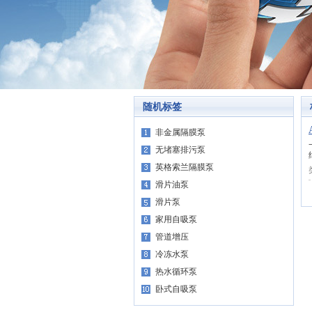
随机标签
非金属隔膜泵
无堵塞排污泵
英格索兰隔膜泵
滑片油泵
滑片泵
家用自吸泵
管道增压
冷冻水泵
热水循环泵
卧式自吸泵