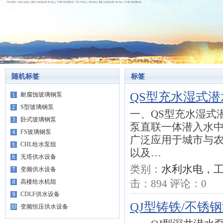
随机标签
标签
QS型充水湿式潜
耐腐蚀玻璃钢泵
S型玻璃钢泵
一、QS型充水湿式
卧式玻璃钢泵
泵直联一体潜入水
FS玻璃钢泵
广泛应用于城市与
CHL给水泵组
以及…
无塔供水设备
类别：
水利水电，
变频供水设备
击：
894
评论：
0
高楼给水机组
CDLF供水设备
QJ型铸铁/不锈
变频恒压供水设备