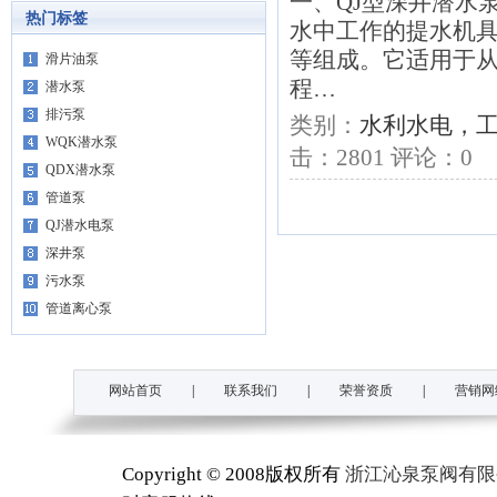
一、QJ型深井潜水
热门标签
水中工作的提水机
等组成。它适用于
滑片油泵
程…
潜水泵
排污泵
类别：
水利水电，
WQK潜水泵
击：
2801
评论：
0
QDX潜水泵
管道泵
QJ潜水电泵
深井泵
污水泵
管道离心泵
网站首页
|
联系我们
|
荣誉资质
|
营销网
Copyright © 2008版权所有
浙江沁泉泵阀有限