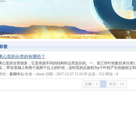
1
2
3
标签
离心泵的分类的有哪些？
离心泵的分类很多，它是依据不同的结构特点而划分的。一、按工作叶轮数目来分类1
泵.：即在泵轴上有两个或两个以上的叶轮，这时泵的总扬程为n个叶轮产生的扬程之和。<
类别：
新闻中心
作者：
admin
日期：
2017-12-27 13.16.39
点击：
512
评论：
0
总数：1
1
页次：1/1